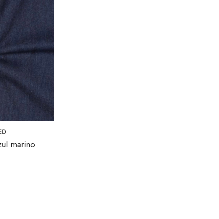
ED
zul marino