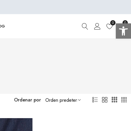
Abrir 
0
0
OG
Ordenar por