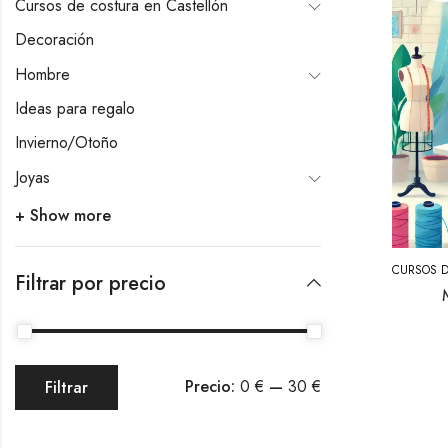
Cursos de costura en Castellón
Decoración
Hombre
Ideas para regalo
Invierno/Otoño
Joyas
+ Show more
CURSOS D
Filtrar por precio
Precio:
0 €
—
30 €
Filtrar