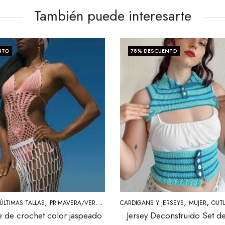
También puede interesarte
NTO
78
% DESCUENTO
,
,
,
,
ÚLTIMAS TALLAS
PRIMAVERA/VERANO
ROPA DE BAÑO
CARDIGANS Y JERSEYS
MUJER
OUTLE
je de crochet color jaspeado
Jersey Deconstruido Set de