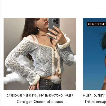
30
% DESCUE
,
,
,
IN
CARDIGANS Y JERSEYS
INVIERNO/OTOÑO
MUJER
MUJER
OUTLET/ 
Cardigan Queen of clouds
Trikini enca