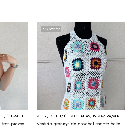
SIN STOCK
,
,
,
T/ ÚLTIMAS TALLAS
TOPS
MUJER
OUTLET/ ÚLTIMAS TALLAS
PRIMAVERA/VERANO
 tres piezas
Vestido grannys de crochet escote halter en color blanco y multi