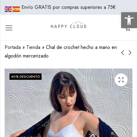
Envío GRATIS por compras superiores a 75€
Abrir 
0
Portada
»
Tienda
»
Chal de crochet hecho a mano en
algodón mercerizado
Taller Monográfico
Patron Chal de
Neceser
Crochet – Descarga
40
% DESCUENTO
PDF
50,00
€
2,00
€
6,90
€