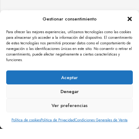
Síguenos
Gestionar consentimiento
Sobre HappyCloud
Para ofrecer las mejores experiencias, utilizamos tecnologías como las cookies
para almacenar y/o acceder a la información del dispositivo. El consentimiento
de estas tecnologías nos permitirá procesar datos como el comportamiento de
Información
navegación o las identificaciones únicas en este sitio. No consentir o retirar el
consentimiento, puede afectar negativamente a ciertas características y
funciones.
Atención al cliente
Aceptar
Kit Digital
Denegar
Ver preferencias
Política de cookies
Politica de Privacidad
Condiciones Generales de Venta
AÑADIR AL CARRITO
CÓMPRALO YA