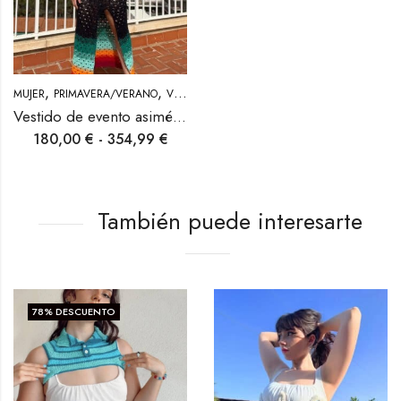
,
,
MUJER
PRIMAVERA/VERANO
VESTIDOS
Vestido de evento asimétrico de crochet Heat
180,00
€
-
354,99
€
También puede interesarte
78
% DESCUENTO