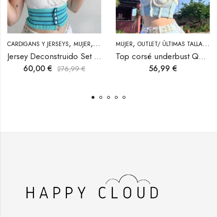
,
,
,
,
,
,
CARDIGANS Y JERSEYS
TOPS
MUJER
OUTLET/ ÚLTIMAS TALLAS
MUJER
OUTLET/ ÚLTIMAS TALLAS
TOPS
P
Jersey Deconstruido Set de tres piezas
Top corsé underbust Queen of Clouds en azul pastel
60,00
€
56,99
€
276,99
€