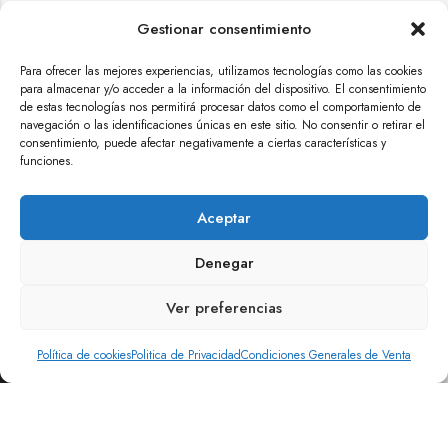
Sobre HappyCloud
Gestionar consentimiento
Para ofrecer las mejores experiencias, utilizamos tecnologías como las cookies
Información
para almacenar y/o acceder a la información del dispositivo. El consentimiento
de estas tecnologías nos permitirá procesar datos como el comportamiento de
navegación o las identificaciones únicas en este sitio. No consentir o retirar el
Atención al cliente
consentimiento, puede afectar negativamente a ciertas características y
funciones.
Kit Digital
Aceptar
Denegar
Ver preferencias
Política de cookies
Politica de Privacidad
Condiciones Generales de Venta
AÑADIR AL CARRITO
CÓMPRALO YA
HappyCloud Shop | 2026. Todos los derechos reservados.