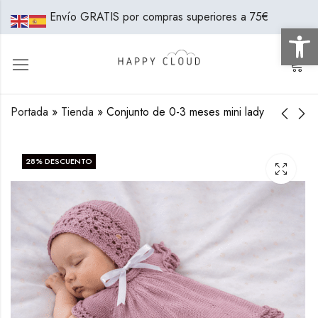
Envío GRATIS por compras superiores a 75€
Abrir 
0
Portada
»
Tienda
»
Conjunto de 0-3 meses mini lady
Conjunto de primera
Conjunto de primera
28
% DESCUENTO
puesta baby green
puesta baby pink
65,00
75,00
€
€
90,00
112,50
€
€