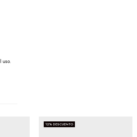
l uso.
12
% DESCUENTO