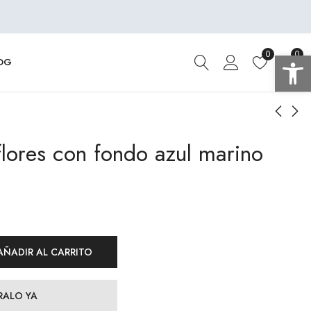
Abrir 
0
0
OG
flores con fondo azul marino
Polipiel trenzada
Loneta Panamá
negra
ornamentos en
burdeos
8,75
€
9,00
€
AÑADIR AL CARRITO
ALO YA