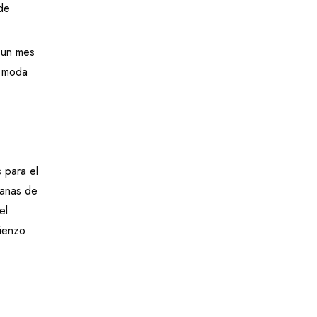
 de
 un mes
a moda
 para el
manas de
el
mienzo