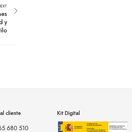
EXT
nes
d y
ilo
al cliente
Kit Digital
65 680 510