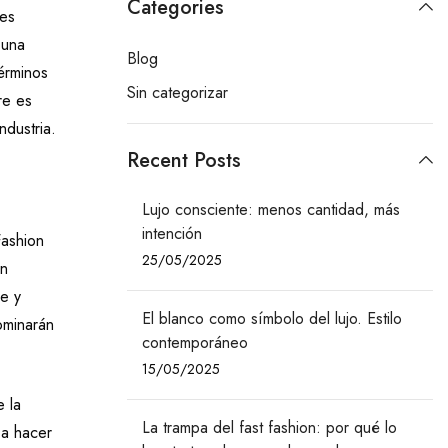
Categories
des
 una
Blog
términos
Sin categorizar
re es
ndustria.
Recent Posts
Lujo consciente: menos cantidad, más
intención
Fashion
25/05/2025
on
re y
El blanco como símbolo del lujo. Estilo
ominarán
contemporáneo
15/05/2025
 la
La trampa del fast fashion: por qué lo
 a hacer