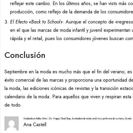
reflejar este cambio. En los últimos años, se han visto más c
producción, como reflejo de la demanda de los consumidor
El Efecto «Back to School»
: Aunque el concepto de «regreso
en el que las marcas de moda infantil y juvenil experimentan 
rápida y el retail, pues los consumidores jóvenes buscan com
Conclusión
Septiembre en la moda es mucho más que el fin del verano; es 
éxito comercial de las marcas y proporciona una oportunidad d
la moda, las ediciones icónicas de revistas y la transición esta
calendario de la moda. Para aquellos que viven y respiran esta
de todo.
Graduada en Bellas Artes. Dir. Happy Cloud Shop, diseñadora de moda, modista y profesora de costura y diseño
Ana Castell