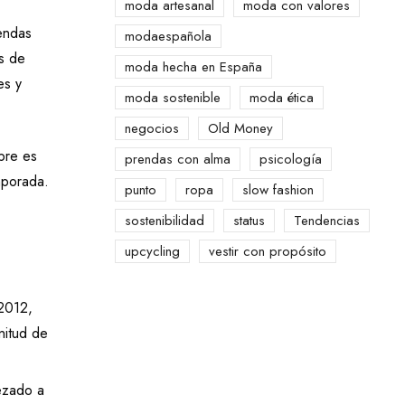
moda artesanal
moda con valores
iendas
modaespañola
s de
moda hecha en España
es y
moda sostenible
moda ética
negocios
Old Money
mbre es
prendas con alma
psicología
mporada.
punto
ropa
slow fashion
sostenibilidad
status
Tendencias
upcycling
vestir con propósito
2012,
nitud de
ezado a