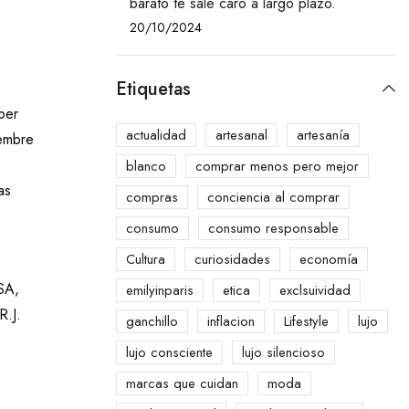
barato te sale caro a largo plazo.
20/10/2024
Etiquetas
ber
actualidad
artesanal
artesanía
iembre
blanco
comprar menos pero mejor
as
compras
conciencia al comprar
consumo
consumo responsable
Cultura
curiosidades
economía
SA,
emilyinparis
etica
exclsuividad
R.J.
ganchillo
inflacion
Lifestyle
lujo
lujo consciente
lujo silencioso
marcas que cuidan
moda